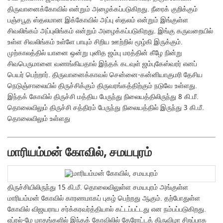
திருவானைக்கோவில் என்றும் அழைக்கப்படுகிறது. நீரைக் குறிக்கும்
பஞ்சபூத ஸ்தலமான இக்கோவில் அப்பு ஸ்தலம் என்றும் இங்குள்ள
சிவலிங்கம் அப்புலிங்கம் என்றும் அழைக்கப்படுகிறது. இங்கு கருவறையில்
உள்ள சிவலிங்கம் உள்ளே பாயும் சிறிய ஊற்றில் மூழ்கி இருக்கும்.
முற்காலத்தில் யானை ஒன்று புனித ஜம்பு மரத்தின் கீழே நின்று
சிவபெருமானை வணங்கியதால் இந்தக் கடவுள் ஜம்புகேஸ்வரர் எனப்
பெயர் பெற்றார். திருவானைக்காவல் சென்னை-கன்னியாகுமரி தேசிய
நெடுஞ்சாலையில் திருச்சிக்கும் திருவரங்கத்திற்கும் நடுவே உள்ளது.
இந்தக் கோவில் திருச்சி மத்திய பேருந்து நிலையத்திலிருந்து 8 கி.மீ.
தொலைவிலும் திருச்சி சத்திரம் பேருந்து நிலையத்தில் இருந்து 3 கி.மீ.
தொலைவிலும் உள்ளது
மாரியம்மன் கோவில், சமயபுரம்
திருச்சியிலிருந்து 15 கி.மீ. தொலைவிலுள்ள சமயபுரம் அங்குள்ள
மாரியம்மன் கோவில் காரணமாகப் புகழ் பெற்றது ஆகும். தற்போதுள்ள
கோவில் விஜயராய சர்க்கரவர்த்தியால் கட்டப்பட்டது என நம்பப்படுகிறது.
ஏப்ரல்-மே மாதங்களில் இந்தக் கோவிலில் தேரோட்டத் திருவிழா சிறப்பாக