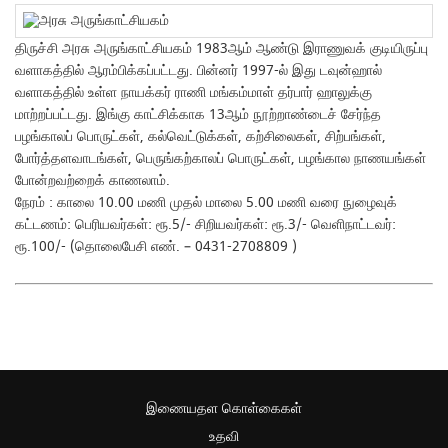
திருச்சி அரசு அருங்காட்சியகம் 1983ஆம் ஆண்டு இராணுவக் குடியிருப்பு
வளாகத்தில் ஆரம்பிக்கப்பட்டது. பின்னர் 1997-ல் இது டவுன்ஹால்
வளாகத்தில் உள்ள நாயக்கர் ராணி மங்கம்மாள் தர்பார் ஹாலுக்கு
மாற்றப்பட்டது. இங்கு காட்சிக்காக 13ஆம் நூற்றாண்டைச் சேர்ந்த
பழங்காலப் பொருட்கள், கல்வெட்டுக்கள், கற்சிலைகள், சிற்பங்கள்,
போர்த்தளவாடங்கள், பெருங்கற்காலப் பொருட்கள், பழங்கால நாணயங்கள்
போன்றவற்றைக் காணலாம்.
நேரம் : காலை 10.00 மணி முதல் மாலை 5.00 மணி வரை நுழைவுக்
கட்டணம்: பெரியவர்கள்: ரூ.5/- சிறியவர்கள்: ரூ.3/- வெளிநாட்டவர்:
ரூ.100/- (தொலைபேசி எண். – 0431-2708809 )
இணையதள கொள்கைகள்
உதவி