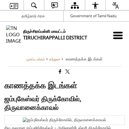
தமிழ்நாடு அரசு
Government of Tamil Nadu
திருச்சிராப்பள்ளி மாவட்டம்
TIRUCHIRAPPALLI DISTRICT
காணத்தக்க இடங்கள்
முகப்பு பக்கம்
சுற்றுலா
காணத்தக்க இடங்கள்
ஜம்புகேஸ்வர் திருக்கோவில்,
திருவானைக்காவல்
சிவ தலமான ஜம்புலிங்கேஸ்வர் – அகிலாண்டேஸ்வரி திருக்கோவில்