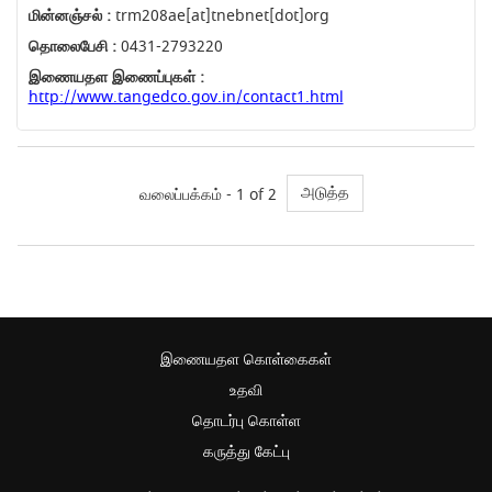
மின்னஞ்சல் :
trm208ae[at]tnebnet[dot]org
தொலைபேசி :
0431-2793220
இணையதள இணைப்புகள் :
http://www.tangedco.gov.in/contact1.html
அடுத்த
வலைப்பக்கம் - 1 of 2
இணையதள கொள்கைகள்
உதவி
தொடர்பு கொள்ள
கருத்து கேட்பு