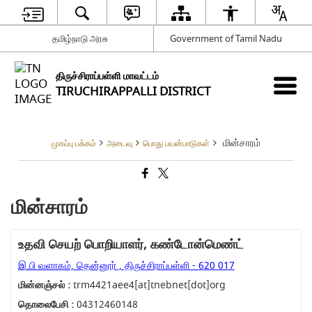
தமிழ்நாடு அரசு
Government of Tamil Nadu
திருச்சிராப்பள்ளி மாவட்டம்
TIRUCHIRAPPALLI DISTRICT
மின்சாரம்
முகப்பு பக்கம்
அடைவு
பொது பயன்பாடுகள்
மின்சாரம்
உதவி செயற் பொறியாளர், கண்டோன்மெண்ட்
இ.பி வளாகம், தென்னூர் , திருச்சிராப்பள்ளி - 620 017
மின்னஞ்சல் :
trm4421aee4[at]tnebnet[dot]org
தொலைபேசி :
04312460148