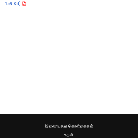
159 KB)
இணையதள கொள்கைகள்
உதவி